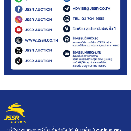
บริษัท : เจเอสเอสอาร์ อ๊อกชั่น จำกัด. (สำนักงานใหญ่) เขตปลอดอากร