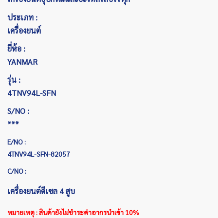
ประเภท :
เครื่องยนต์
ยี่ห้อ :
YANMAR
รุ่น :
4TNV94L-SFN
S/NO :
***
E/NO :
4TNV94L-SFN-82057
C/NO :
เครื่องยนต์ดีเซล 4 สูบ
หมายเหตุ : สินค้ายังไม่ชำระค่าอากรนำเข้า 10%