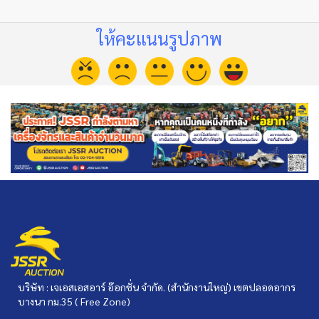
ให้คะแนนรูปภาพ
บริษัท : เจเอสเอสอาร์ อ๊อกชั่น จำกัด. (สำนักงานใหญ่) เขตปลอดอากร
บางนา กม.35 ( Free Zone)