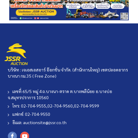
บริษัท : เจเอสเอสอาร์ อ๊อกชั่น จำกัด. (สำนักงานใหญ่) เขตปลอดอากร
บางนา กม.35 ( Free Zone)
เลขที่ 65/5 หมู่ 4 ถ.บางนา-ตราด ต.บางพลีน้อย อ.บางบ่อ
จ.สมุทรปราการ 10560
โทร: 02-704-9555,02-704-9560,02-704-9599
แฟกซ์: 02-704-9550
อีเมล:
auctionsite@jssr.co.th