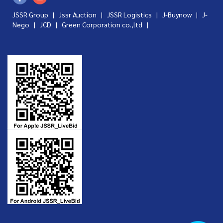
JSSR Group |
Jssr Auction
|
JSSR Logistics
|
J-Buynow
|
J-
Nego
|
JCD
|
Green Corporation co.,ltd
|