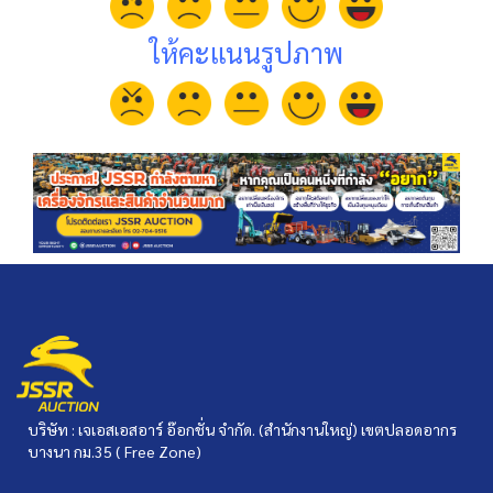
ให้คะแนนรูปภาพ
บริษัท : เจเอสเอสอาร์ อ๊อกชั่น จำกัด. (สำนักงานใหญ่) เขตปลอดอากร
บางนา กม.35 ( Free Zone)