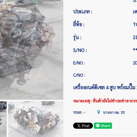
บ
ประเภท :
เค
ยี่ห้อ :
T
รุ่น :
2
S/NO :
*
E/NO :
2
C/NO :
เครื่องยนต์ดีเซล 4 สูบ พร้อมปั๊ม 
หมายเหตุ : สินค้ายังไม่ชำระค่าอาก
YEAR : -
บางนา กม. 35