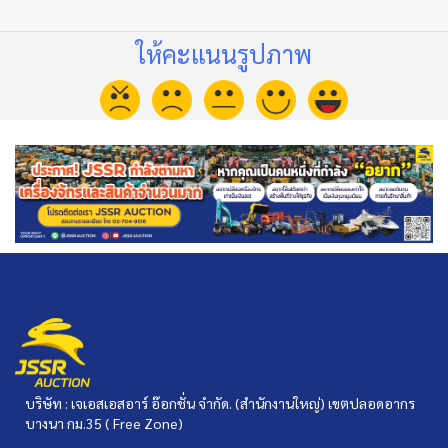
ให้คะแนนรูปภาพ
บริษัท : เจเอสเอสอาร์ อ๊อกชั่น จำกัด. (สำนักงานใหญ่) เขตปลอดอากร
บางนา กม.35 ( Free Zone)