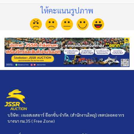
ให้คะแนนรูปภาพ
บริษัท : เจเอสเอสอาร์ อ๊อกชั่น จำกัด. (สำนักงานใหญ่) เขตปลอดอากร
บางนา กม.35 ( Free Zone)