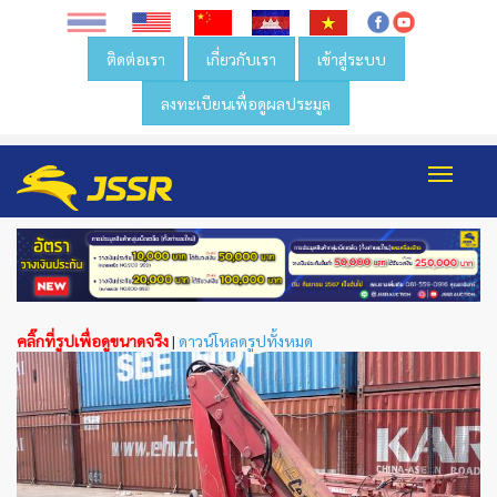
ติดต่อเรา
เกี่ยวกับเรา
เข้าสู่ระบบ
ลงทะเบียนเพื่อดูผลประมูล
Toggl
navig
คลิ๊กที่รูปเพื่อดูขนาดจริง
|
ดาวน์โหลดรูปทั้งหมด