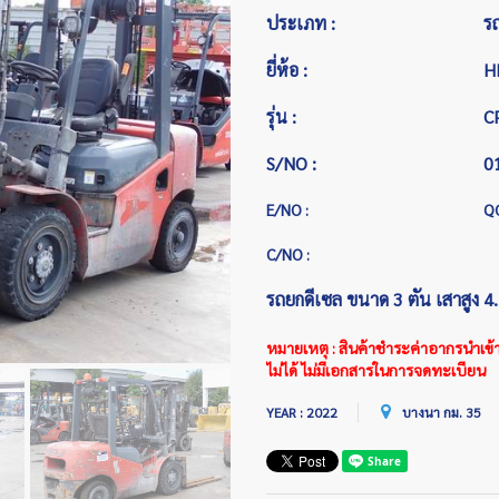
ประเภท :
ร
ยี่ห้อ :
H
รุ่น :
C
S/NO :
0
E/NO :
Q
C/NO :
รถยกดีเซล ขนาด 3 ตัน เสาสูง 4.
หมายเหตุ : สินค้าชำระค่าอากรนำเข้าแล
ไม่ได้ ไม่มีเอกสารในการจดทะเบียน
YEAR : 2022
บางนา กม. 35