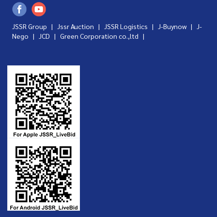
JSSR Group |
Jssr Auction
|
JSSR Logistics
|
J-Buynow
|
J-
Nego
|
JCD
|
Green Corporation co.,ltd
|