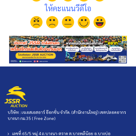
ให้คะแนนวีดีโอ
บริษัท : เจเอสเอสอาร์ อ๊อกชั่น จำกัด. (สำนักงานใหญ่) เขตปลอดอากร
บางนา กม.35 ( Free Zone)
เลขที่ 65/5 หมู่ 4 ถ.บางนา-ตราด ต.บางพลีน้อย อ.บางบ่อ