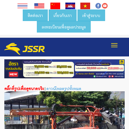
ติดต่อเรา
เกี่ยวกับเรา
เข้าสู่ระบบ
ลงทะเบียนเพื่อดูผลประมูล
Toggl
navig
คลิ๊กที่รูปเพื่อดูขนาดจริง
|
ดาวน์โหลดรูปทั้งหมด