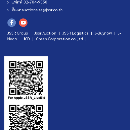
แฟกซ์: 02-704-9550
อีเมล:
auctionsite@jssr.co.th
JSSR Group |
Jssr Auction
|
JSSR Logistics
|
J-Buynow
|
J-
Nego
|
JCD
|
Green Corporation co.,ltd
|