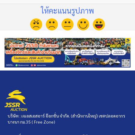
ให้คะแนนรูปภาพ
บริษัท : เจเอสเอสอาร์ อ๊อกชั่น จำกัด. (สำนักงานใหญ่) เขตปลอดอากร
บางนา กม.35 ( Free Zone)