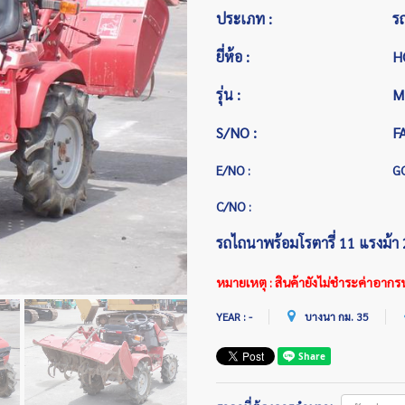
ประเภท :
ร
ยี่ห้อ :
H
รุ่น :
M
S/NO :
F
E/NO :
G
C/NO :
รถไถนาพร้อมโรตารี่ 11 แรงม้า 
หมายเหตุ : สินค้ายังไม่ชำระค่าอาก
YEAR : -
บางนา กม. 35