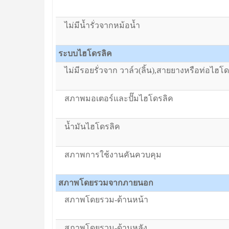
ไม่มีน้ำรั่วจากหม้อน้ำ
ระบบไฮโดรลิค
ไม่มีรอยรั่วจาก วาล์ว(ลิ้น),สายยางหรือท่อไฮโ
สภาพมอเตอร์และปั๊มไฮโดรลิค
น้ำมันไฮโดรลิค
สภาพการใช้งานคันควบคุม
สภาพโดยรวมจากภายนอก
สภาพโดยรวม-ด้านหน้า
สภาพโดยรวม-ด้านหลัง