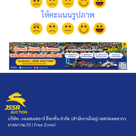
ให้คะแนนรูปภาพ
บริษัท : เจเอสเอสอาร์ อ๊อกชั่น จำกัด. (สำนักงานใหญ่) เขตปลอดอากร
บางนา กม.35 ( Free Zone)