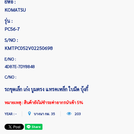
ยี่ห้อ :
KOMATSU
รุ่น :
PC56-7
S/NO :
KMTPC052V02250698
E/NO :
4D87E-7DY8848
C/NO :
รถขุดเล็ก เก๋ง บูมตรง แทรคเหล็ก ใบมีด บุ้งกี๋
หมายเหตุ : สินค้ายังไม่ชำระค่าอากรนำเข้า 5%
YEAR : -
บางนา กม. 35
203