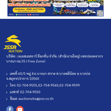
บริษัท : เจเอสเอสอาร์ อ๊อกชั่น จำกัด. (สำนักงานใหญ่) เขตปลอดอากร
บางนา กม.35 ( Free Zone)
เลขที่ 65/5 หมู่ 4 ถ.บางนา-ตราด ต.บางพลีน้อย อ.บางบ่อ
จ.สมุทรปราการ 10560
โทร: 02-704-9555,02-704-9560,02-704-9599
แฟกซ์: 02-704-9550
อีเมล:
auctionsite@jssr.co.th