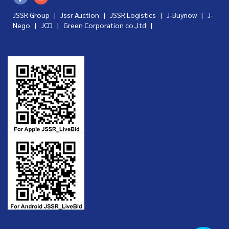
JSSR Group |
Jssr Auction
|
JSSR Logistics
|
J-Buynow
|
J-
Nego
|
JCD
|
Green Corporation co.,ltd
|