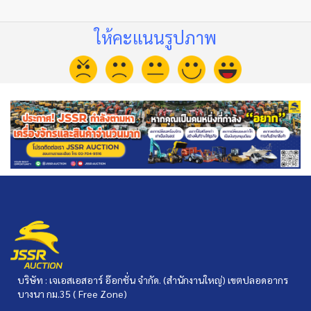
ให้คะแนนรูปภาพ
บริษัท : เจเอสเอสอาร์ อ๊อกชั่น จำกัด. (สำนักงานใหญ่) เขตปลอดอากร
บางนา กม.35 ( Free Zone)