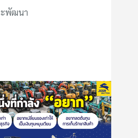
ละพัฒนา