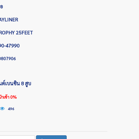
ือ
AYLINER
ROPHY 25FEET
90-47990
D807906
นต์เบนซิน 8 สูบ
นำเข้า 0%
496