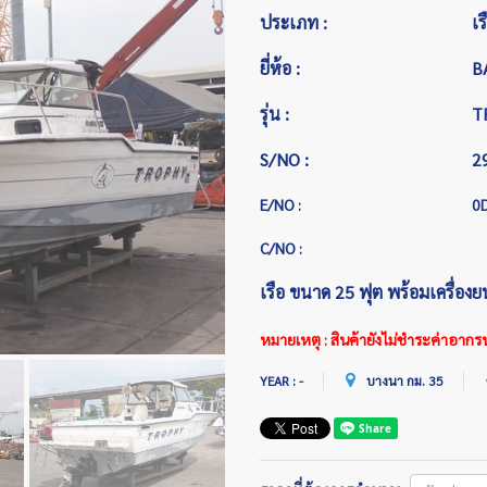
ประเภท :
เร
ยี่ห้อ :
B
รุ่น :
T
S/NO :
2
E/NO :
0
C/NO :
เรือ ขนาด 25 ฟุต พร้อมเครื่องย
หมายเหตุ : สินค้ายังไม่ชำระค่าอากร
YEAR : -
บางนา กม. 35