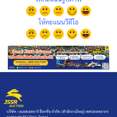
ให้คะแนนวีดีโอ
บริษัท : เจเอสเอสอาร์ อ๊อกชั่น จำกัด. (สำนักงานใหญ่) เขตปลอดอากร
บางนา กม.35 ( Free Zone)