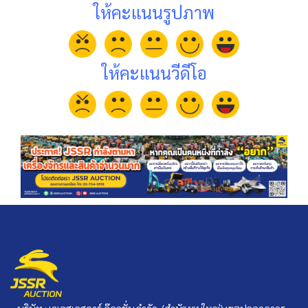
ให้คะแนนรูปภาพ
ให้คะแนนวีดีโอ
บริษัท : เจเอสเอสอาร์ อ๊อกชั่น จำกัด. (สำนักงานใหญ่) เขตปลอดอากร